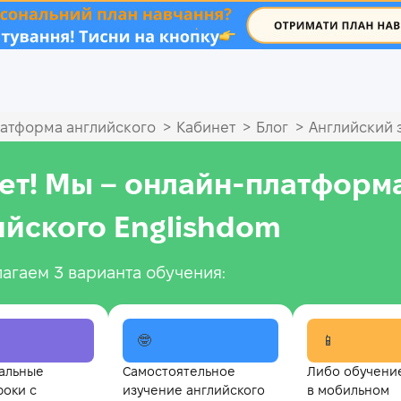
.
>
>
>
атформа английского
Кабинет
Блог
Английский з
ет! Мы – онлайн‑платформ
ийского Englishdom
агаем 3 варианта обучения:
🤓
📱
альные
Самостоятельное
Либо обучени
роки с
изучение английского
в мобильном