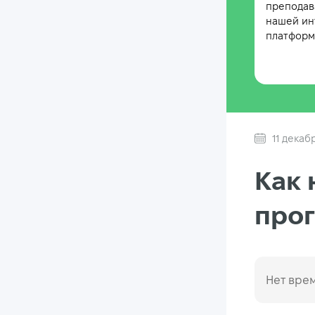
преподав
нашей ин
платформе
11 декаб
Как 
прог
Нет врем