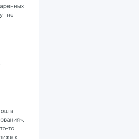
даренных
ут не
у
рош в
ования»,
то-то
лиже к