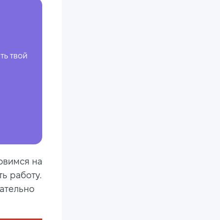
ть твой
овимся на
ть работу.
зательно