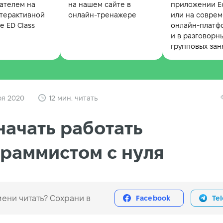
ателем на
на нашем сайте в
приложении Ed
терактивной
онлайн-тренажере
или на совре
 ED Class
онлайн-платф
и в разговорн
групповых зан
ря 2020
12 мин. читать
начать работать
раммистом с нуля
ени читать? Сохрани в
Facebook
Te