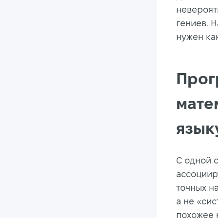
невероят
гениев. Н
нужен ка
Прог
мате
язык
С одной 
ассоциир
точных н
а не
«
сис
похожее н