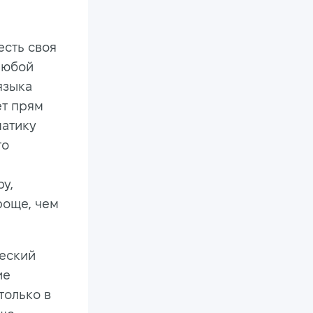
есть своя
любой
языка
ет прям
матику
то
у,
роще, чем
ческий
ие
только в