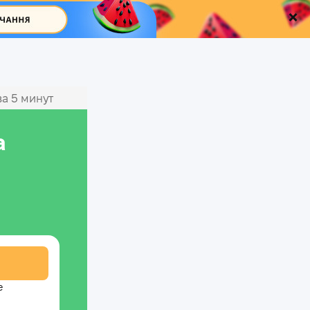
а 5 минут
а
е