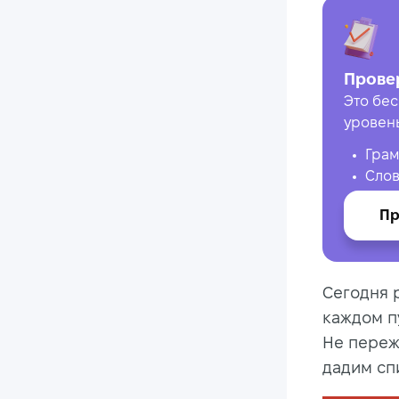
Прове
Это бес
уровен
Грам
Слов
Пр
Сегодня 
каждом пу
Не переж
дадим сп