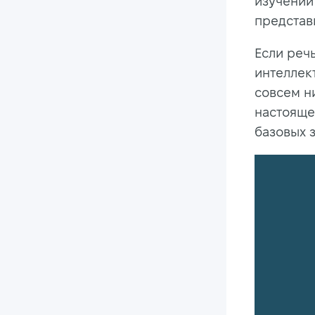
изучении
представи
Если речь
интеллект
совсем н
настояще
базовых 