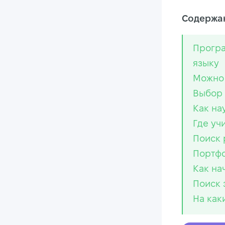
Содержан
Програ
языку
Можно 
Выбор 
Как на
Где уч
Поиск 
Портф
Как на
Поиск 
На как