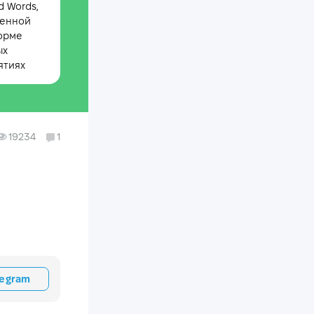
 Words,
менной
орме
ых
ятиях
19234
1
legram