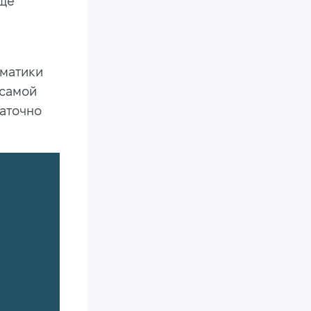
още
ематики
 самой
таточно