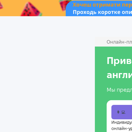
Онлайн‑пл
Прив
англ
Мы предл
👩‍💻
Индивиду
онлайн-у