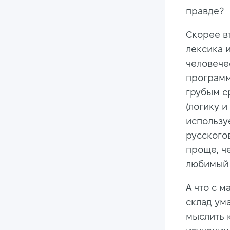
правде?
Скорее в
лексика 
человече
программ
грубым с
(логику и
использу
русскогов
проще, ч
любимый 
А что с 
склад ум
мыслить 