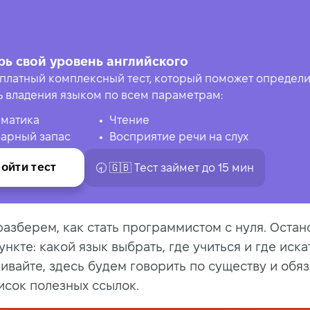
рь свой уровень английского
платный комплексный тест, который поможет определи
ь владения языком по всем параметрам:
матика
Чтение
арный запас
Восприятие речи на слух
ойти тест
🕣 🇬🇧 Tест займет до 15 мин
разберем, как стать программистом с нуля. Остан
нкте: какой язык выбрать, где учиться и где иска
ивайте, здесь будем говорить по существу и обя
исок полезных ссылок.