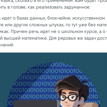
 языка, сколько в его применении. Вам будет пр
ть в голове, как реализовать задуманное.
 идет о базах данных, блокчейне, искусственном
е или других сложных штуках, то тут уже без мат
икак. Причем речь идет не о школьном курсе, а о
й высшей математике. Для рядовых же задач дос
знаний.