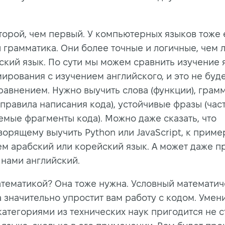
торой, чем первый. У компьютерных языков тоже 
и грамматика. Они более точные и логичные, чем 
ский язык. По сути мы можем сравнить изучение 
ирования с изучением английского, и это не буд
равнением. Нужно выучить слова (функции), грам
 правила написания кода), устойчивые фразы (час
емые фрагменты кода). Можно даже сказать, что
орящему выучить Python или JavaScript, к пример
ем арабский или корейский язык. А может даже п
нами английский.
математикой? Она тоже нужна. Условный математи
а значительно упростит вам работу с кодом. Умен
категориями из технических наук пригодится не с