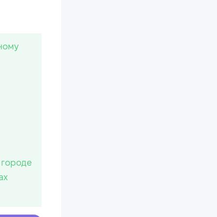
ному
 городе
ах