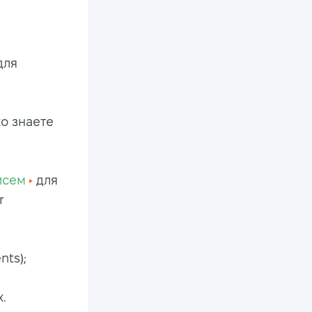
для
о знаете
исем
для
r
nts);
.