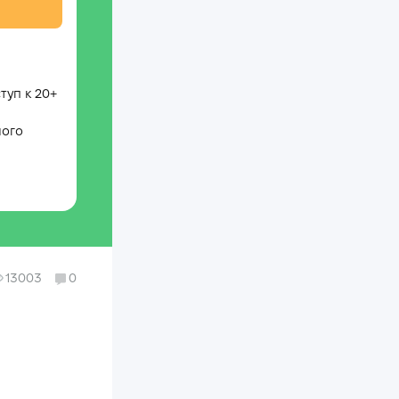
туп к 20+
ного
13003
0