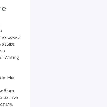
те
в
о
т высокий
ь языка
о в
ел Writing
то». Мы
реблять
й из этих
стиля: