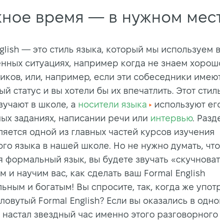
жное время — в нужном мес
glish — это стиль языка, который мы используем 
нных ситуациях, например когда не знаем хорош
иков, или, например, если эти собеседники имею
й статус и вы хотели бы их впечатлить. Этот стил
зучают в школе, а
носители языка
используют ег
ых заданиях, написании речи или
интервью
. Разд
ляется одной из главных частей курсов изучения
го языка в нашей школе. Но не нужно думать, что
я формальный язык, вы будете звучать «скучнова
 и научим вас, как сделать ваш Formal English
ьным и богатым! Вы спросите, так, когда же упот
ловутый Formal English? Если вы оказались в одно
 настал звездный час именно этого разговорного 