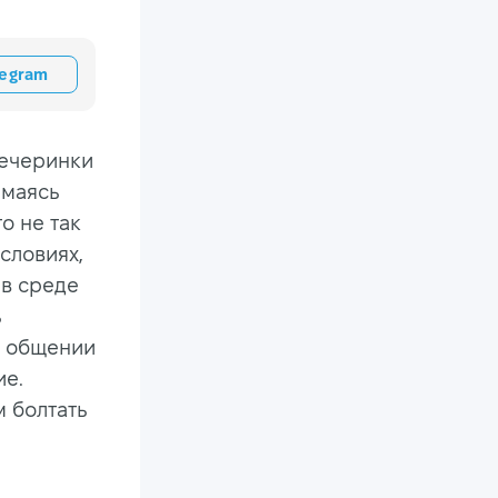
legram
вечеринки
имаясь
о не так
словиях,
 в среде
ь
в общении
ие.
м болтать