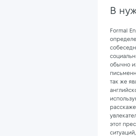
В ну
Formal En
определе
собеседн
социальны
обычно и
письменн
так же яв
английско
использу
расскажем
увлекател
этот прес
ситуаций,