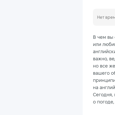
Нет врем
В чем вы
или люби
английск
важно, ве
но все же
вашего о
принципи
на англи
Сегодня,
о погоде,