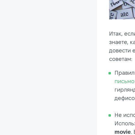
Итак, есл
знаете, к
довести 
советам:
Правил
письмо
гирлянд
дефисо
Не испо
Исполь
movie
.