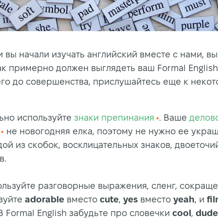
и вы начали изучать английский вместе с нами, в
ак примерно должен выглядеть ваш Formal English
его до совершенства, прислушайтесь еще к неко
ьно используйте
знаки препинания
. Ваше
делов
не новогодняя елка, поэтому не нужно ее укра
ой из скобок, восклицательных знаков, двоеточи
в.
льзуйте разговорные выражения, сленг, сокращен
зуйте
adorable
вместо
cute
,
yes
вместо
yeah
, и
fi
 В Formal English забудьте про словечки
cool
,
dude