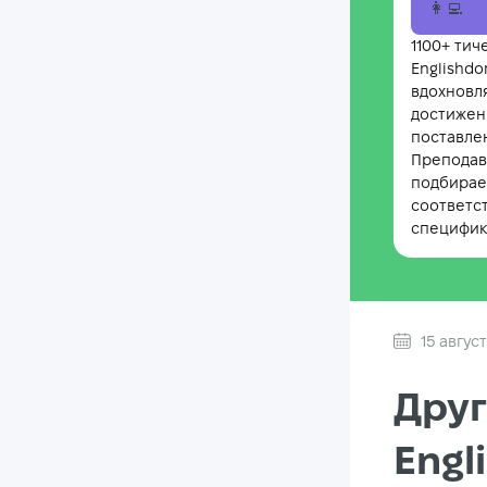
👩‍💻
1100+ тич
Englishd
вдохновл
достижен
поставле
Преподав
подбирае
соответс
специфик
15 авгус
Друг
Engl