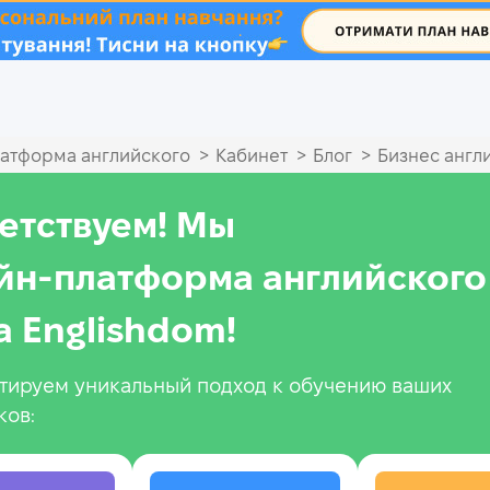
.
>
>
>
атформа английского
Кабинет
Блог
Бизнес англ
етствуем! Мы
йн‑платформа английского
а Englishdom!
тируем уникальный подход к обучению ваших
ков: