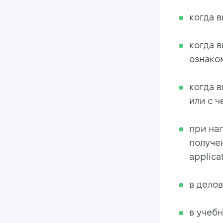
когда в
когда в
ознако
когда 
или с ч
при на
получен
applicat
в делов
в учебн