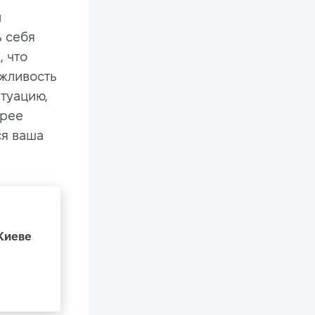
и
ь себя
 что
ежливость
итуацию,
орее
ся ваша
 Киеве