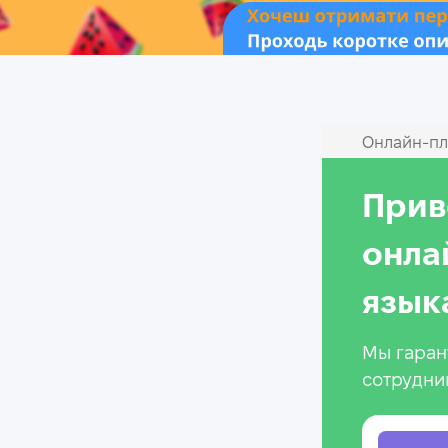
Онлайн‑пл
Прив
онла
язык
Мы гаран
сотрудни