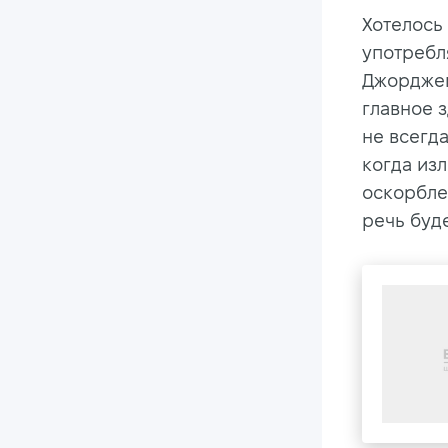
Хотелось
употребля
Джорджем
главное 
не всегда
когда из
оскорбле
речь буд