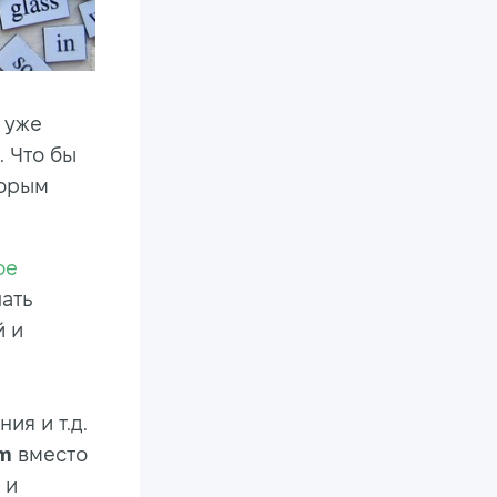
ы уже
. Что бы
торым
ое
шать
й и
ия и т.д.
lm
вместо
и