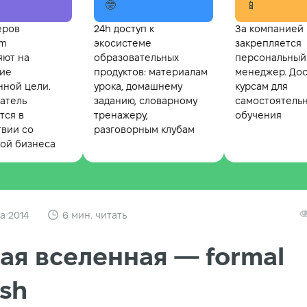
🤓
📱
еров
24h доступ к
За компанией
om
экосистеме
закрепляется
яют на
образовательных
персональный
ие
продуктов: материалам
менеджер. Дос
нной цели.
урока, домашнему
курсам для
атель
заданию, словарному
самостоятель
тся в
тренажеру,
обучения
твии со
разговорным клубам
ой бизнеса
та 2014
6 мин. читать
ая вселенная — formal
ish