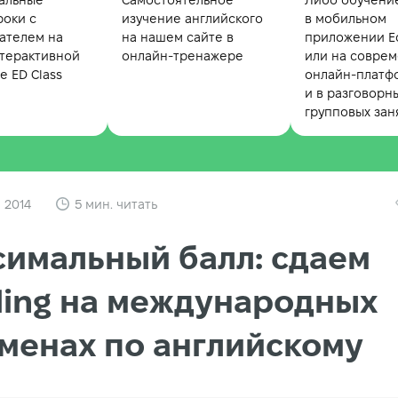
альные
Самостоятельное
Либо обучени
роки с
изучение английского
в мобильном
ателем на
на нашем сайте в
приложении Ed
терактивной
онлайн-тренажере
или на совре
 ED Class
онлайн-платф
и в разговорн
групповых зан
 2014
5 мин. читать
имальный балл: сдаем
ing на международных
менах по английскому