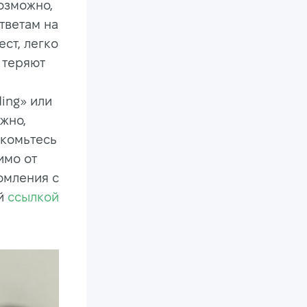
озможно,
тветам на
ст, легко
и теряют
ing» или
жно,
акомьтесь
имо от
комления с
ой
ссылкой