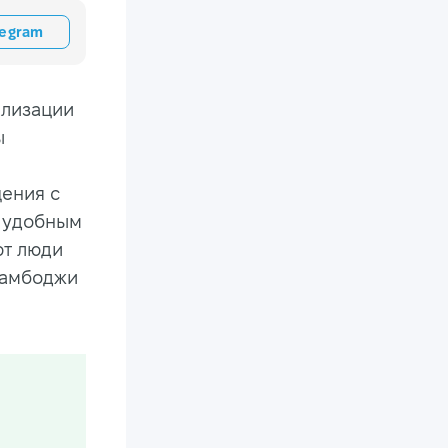
legram
ализации
ы
ения с
и удобным
ют люди
 Камбоджи