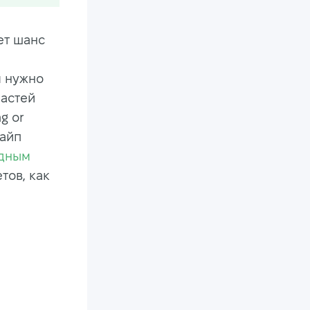
ет шанс
м нужно
частей
g or
кайп
одным
тов, как