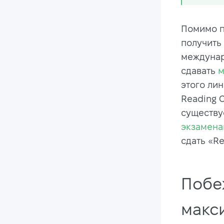
Помимо п
получить
междунар
сдавать
м
этого лин
Reading 
существу
экзамен
сдать «Re
Побе
макс