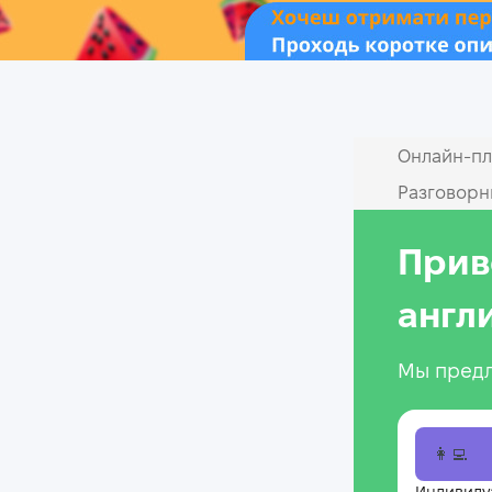
Онлайн‑пл
Разговорн
Прив
англ
Мы предл
👩‍💻