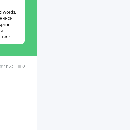
е
 Words,
менной
орме
ых
ятиях
11133
0