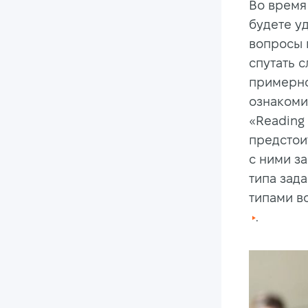
Во время
будете у
вопросы п
спутать с
примерно
ознакоми
«Reading
предстои
с ними з
типа зада
типами в
.