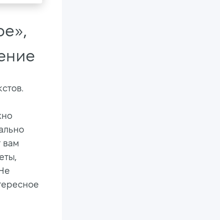
ое»,
ение
стов.
жно
мально
 вам
еты,
 Не
нтересное