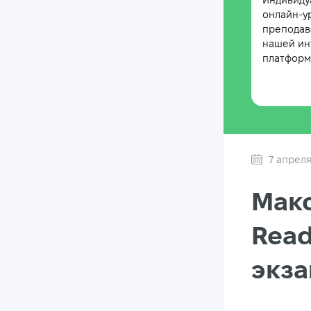
Индивиду
онлайн-у
преподав
нашей ин
платформе
7 апреля
Макс
Read
экза