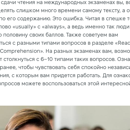
 сдачи чтения на международных экзаменах вы, в
делять слишком много времени самому тексту, а о
о его содержанию. Это ошибка. Читая в спешке те
лово «usually» c «always», а ведь именно так люд
 половину своих баллов. Также советуем вам
ться с разными типами вопросов в разделе «Read
 Comprehension». На разных экзаменах вам, возмо
т столкнуться с 6–10 типами таких вопросов. Озн
аранее, чтобы чувствовать себя спокойно независ
ния, с которым вам придется работать. Для озна
опросов можете воспользоваться этой интересн