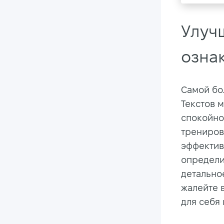
Улуч
озна
Самой бо
Текстов 
спокойно
трениров
эффектив
определит
детально
жалейте 
для себя 