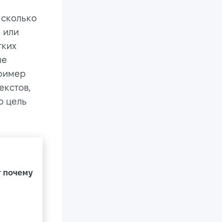
 сколько
 или
тких
ше
пример
екстов,
о цель
т почему