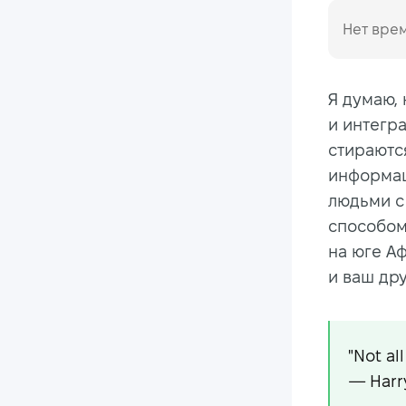
Нет врем
Я думаю, 
и интегр
стираютс
информац
людьми с
способом
на юге А
и ваш др
"Not al
— Harr