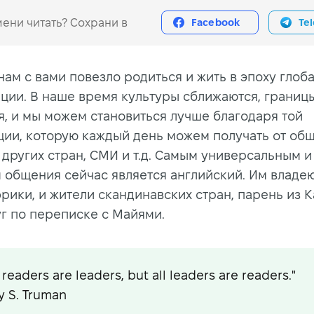
ени читать? Сохрани в
Facebook
Te
нам с вами повезло родиться и жить в эпоху глоб
ации. В наше время культуры сближаются, границ
я, и мы можем становиться лучше благодаря той
ии, которую каждый день можем получать от общ
 других стран, СМИ и т.д. Самым универсальным 
 общения сейчас является английский. Им владе
фрики, и жители скандинавских стран, парень из
уг по переписке с Майями.
l readers are leaders, but all leaders are readers."
y S. Truman