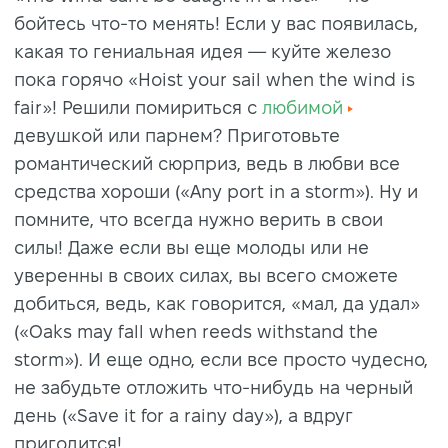
бойтесь что-то менять! Если у вас появилась,
какая то гениальная идея — куйте железо
пока горячо «Hoist your sail when the wind is
fair»! Решили помириться с
любимой
девушкой или парнем? Приготовьте
романтический сюрприз, ведь в любви все
средства хороши («Any port in a storm»). Ну и
помните, что всегда нужно верить в свои
силы! Даже если вы еще молоды или не
уверенны в своих силах, вы всего сможете
добиться, ведь, как говорится, «мал, да удал»
(«Oaks may fall when reeds withstand the
storm»). И еще одно, если все просто чудесно,
не забудьте отложить что-нибудь на черный
день («Save it for a rainy day»), а вдруг
пригодится!