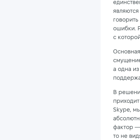
единстве
являются
говорить 
ошибки. 
с которо
Основная
смущени
а одна и
поддержа
В решени
приходи
Skype, м
абсолютн
фактор —
то не ви