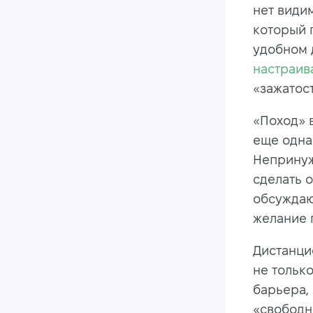
нет види
который 
удобном 
настраив
«зажатос
«Поход» 
еще одна
Непринуж
сделать о
обсуждаю
желание 
Дистанци
не тольк
барьера,
«свободн