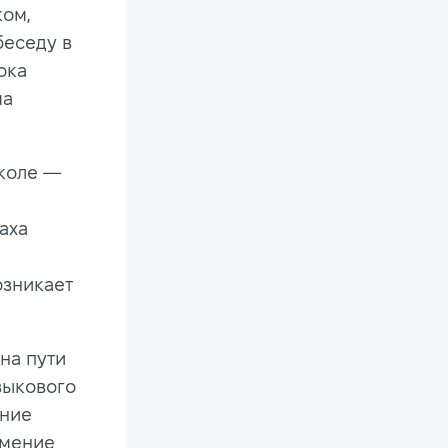
ком,
беседу в
ока
ма
школе —
аха
озникает
на пути
зыкового
ение
умение