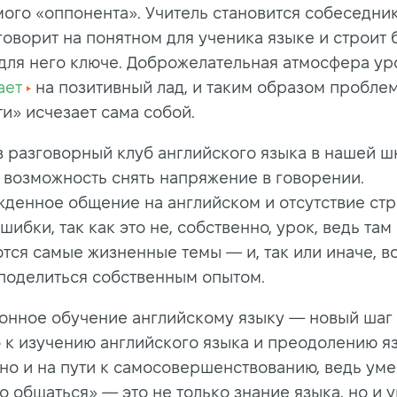
мого «оппонента». Учитель становится собеседни
говорит на понятном для ученика языке и строит 
для него ключе. Доброжелательная атмосфера ур
ает
на позитивный лад, и таким образом пробле
ти» исчезает сама собой.
в разговорный клуб английского языка в нашей 
 возможность снять напряжение в говорении.
денное общение на английском и отсутствие стр
шибки, так как это не, собственно, урок, ведь там
тся самые жизненные темы — и, так или иначе, в
поделиться собственным опытом.
онное обучение английскому языку — новый шаг 
о к изучению английского языка и преодолению я
 но и на пути к самосовершенствованию, ведь ум
о общаться» — это не только знание языка, но и 