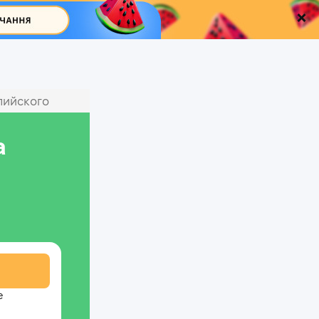
лийского
а
е