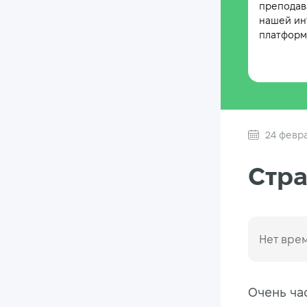
преподав
нашей ин
платформе
24 февра
Стра
Нет врем
Очень ча