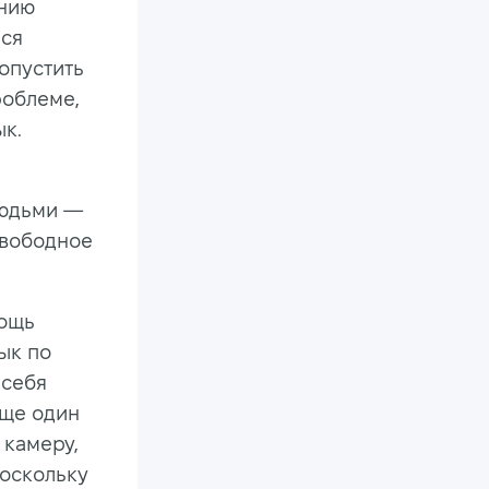
ению
мся
допустить
роблеме,
ык.
юдьми —
свободное
мощь
зык по
 себя
Еще один
 камеру,
поскольку