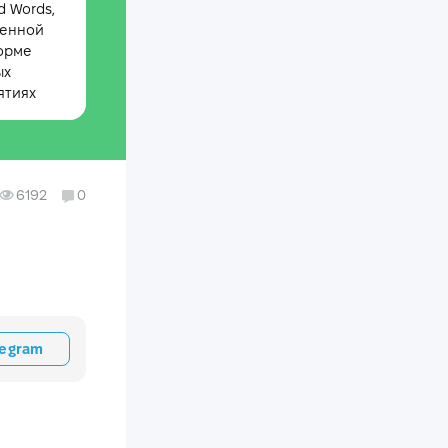
 Words,
менной
орме
ых
ятиях
6192
0
legram