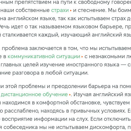
нным препятствием на пути к свободному говор
 наши собственные
страхи
и стеснение. Мы бои
на английском языке, так как испытываем страх 
Речь идет о так называемом языковом барьере, п
й сталкивается каждый, изучающий английский яз
 проблема заключается в том, что мы испытываем
е в
коммуникативной ситуации
с незнакомыми л
з главных целей изучение иностранного языка — 
ние разговора в любой ситуации.
и этой проблемы и преодолении барьера на по
т
дистанционное обучение
. Изучая английский я
ы находимся в комфортной обстановке, чувствуем
о расслаблено, находясь в привычных условиях. 
 восприятие информации на слух. Если отключить
дя собеседника мы не испытываем дискомфорта, 