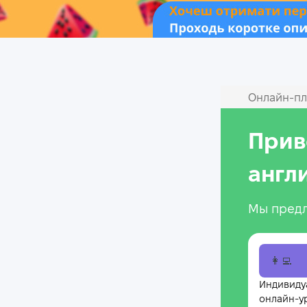
Онлайн‑пл
Прив
англ
Мы предл
👩‍💻
Индивиду
онлайн-у