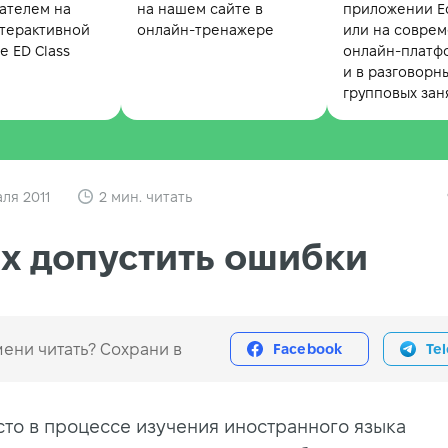
ателем на
на нашем сайте в
приложении Ed
терактивной
онлайн-тренажере
или на совре
 ED Class
онлайн-платф
и в разговорн
групповых зан
ля 2011
2 мин. читать
х допустить ошибки
ени читать? Сохрани в
Facebook
Te
сто в процессе изучения иностранного языка