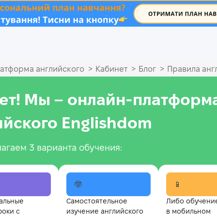
.
>
>
>
атформа английского
Кабинет
Блог
Правила анг
ет! Мы – онлайн‑платформ
ийского Englishdom
агаем 3 варианта обучения:
🤓
📱
альные
Самостоятельное
Либо обучени
роки с
изучение английского
в мобильном