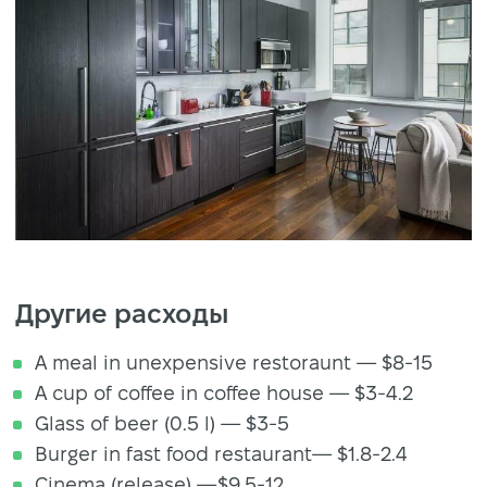
Другие расходы
A meal in unexpensive restoraunt — $8-15
A cup of coffee in coffee house — $3-4.2
Glass of beer (0.5 l) — $3-5
Burger in fast food restaurant— $1.8-2.4
Cinema (release) —$9.5-12