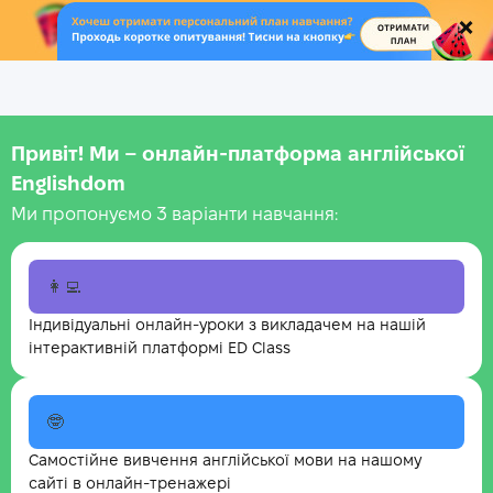
.
Привіт! Ми – онлайн-платформа англійської
Englishdom
Ми пропонуємо 3 варіанти навчання:
👩‍💻
Індивідуальні онлайн-уроки з викладачем на нашій
інтерактивній платформі ED Class
🤓
Самостійне вивчення англійської мови на нашому
сайті в онлайн-тренажері