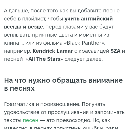
А дальше, после того как вы добавите песню
себе в плэйлист, чтобы
учить английский
всегда и везде
, перед глазами у вас будут
всплывать приятные цвета и моменты из
клипа ... или из фильма «Black Panther»,
например.
Kendrick Lamar
с красавицей
SZA
и
песней
«
All The Stars
» следует далее.
На что нужно обращать внимание
в песнях
Грамматика и произношение. Получать
удовольствие от прослушивания и запоминать
тексты
песен
— это превосходно. Но, как
известно, в песнях допустимы ошибки, ради