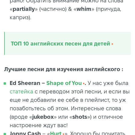
рано! Обратить внимание можно на слова
«
partially
» (частично) & «
whim
» (причуда,
каприз).
ТОП 10 английских песен для детей
Лучшие песни для изучения английского :
Ed Sheeran –
Shape of You
.
У нас уже была
статейка
с переводом этой песни, и если вы
еще не добавили ее себе в плейлист, то уж
позаботьтесь об этом. Интересные слова
(вроде «
jukebox
» или «
shots
») и отличное
настроение ждут вас!
Jonny Cash
– «
Hurt
». Хорошо бы почитать