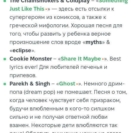
The Chainsmokers & Coldplay
– «
Something
Just Like This
» — здесь есть отсылки к
супергероям из комиксов, а также к
греческой мифологии. Хорошая песня для
того, чтобы развить у ребенка верное
произношение слов вроде «
myths
» &
«
eclipse
».
Cookie Monster
– «
Share It Maybe
». Best
lyrics ever! Для любителей печенья и
припевов.
Parekh & Singh
– «
Ghost
». Немного дрим-
попа (dream pop) не помешает. Песня о том,
когда человек чувствует себя призраком,
будучи влюбленным в кого-то силшком
сильно и не получая ответной любви
взамен. Некоторые дети влюбляются так