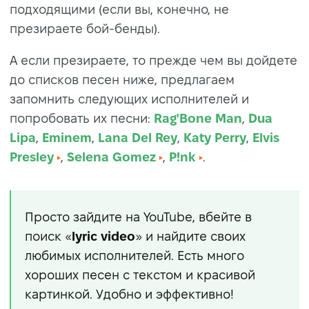
подходящими (если вы, конечно, не
презираете бой-бенды).
А если презираете, то прежде чем вы дойдете
до списков песен ниже, предлагаем
запомнить следующих исполнителей и
попробовать их песни:
Rag'Bone Man
,
Dua
Lipa
,
Eminem
,
Lana Del Rey
,
Katy Perry
,
Elvis
Presley
,
Selena Gomez
,
P!nk
.
Просто зайдите на YouTube, вбейте в
поиск «
lyric video
» и найдите своих
любимых исполнителей. Есть много
хороших песен с текстом и красивой
картинкой. Удобно и эффективно!