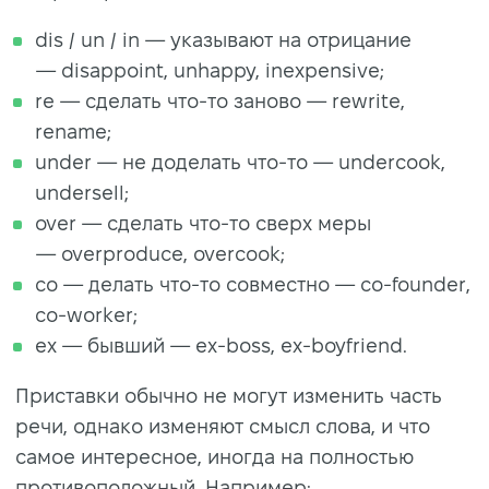
dis / un / in — указывают на отрицание
— disappoint, unhappy, inexpensive;
re — сделать что-то заново — rewrite,
rename;
under — не доделать что-то — undercook,
undersell;
over — сделать что-то сверх меры
— overproduce, overcook;
co — делать что-то совместно — co-founder,
co-worker;
ex — бывший — ex-boss, ex-boyfriend.
Приставки обычно не могут изменить часть
речи, однако изменяют смысл слова, и что
самое интересное, иногда на полностью
противоположный. Например: