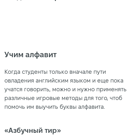
https://static-
cdn.englishdom.com/dynamicus/blog-
post/000/001/053/11e27df0549f7a4fc74a3f42922
Учим алфавит
Когда студенты только вначале пути
овладения английским языком и еще пока
учатся говорить, можно и нужно применять
различные игровые методы для того, чтоб
помочь им выучить буквы алфавита.
«Азбучный тир»