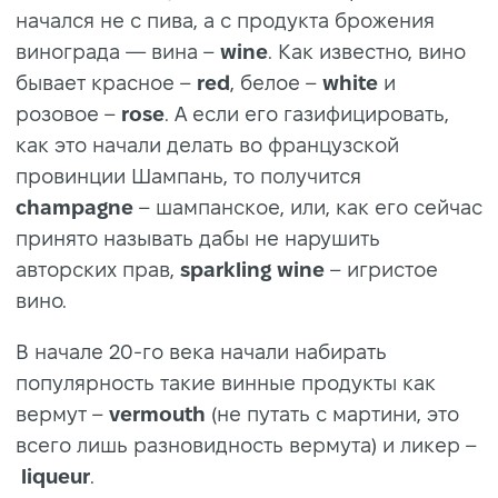
начался не с пива, а с продукта брожения
винограда — вина –
wine
. Как известно, вино
бывает красное –
red
, белое –
white
и
розовое –
rose
. А если его газифицировать,
как это начали делать во французской
провинции Шампань, то получится
champagne
– шампанское, или, как его сейчас
принято называть дабы не нарушить
авторских прав,
sparkling wine
– игристое
вино.
В начале 20-го века начали набирать
популярность такие винные продукты как
вермут –
vermouth
(не путать с мартини, это
всего лишь разновидность вермута) и ликер –
liqueur
.