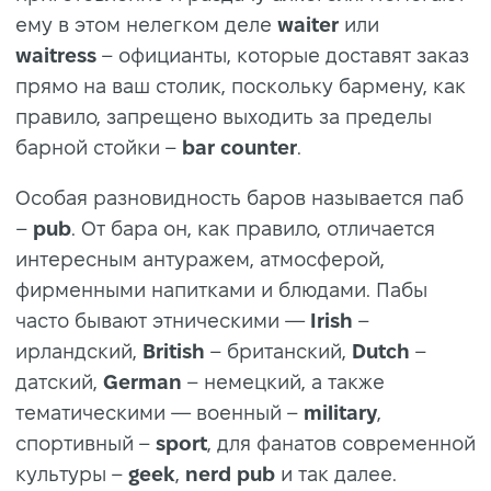
ему в этом нелегком деле
waiter
или
waitress
– официанты, которые доставят заказ
прямо на ваш столик, поскольку бармену, как
правило, запрещено выходить за пределы
барной стойки –
bar counter
.
Особая разновидность баров называется паб
–
pub
. От бара он, как правило, отличается
интересным антуражем, атмосферой,
фирменными напитками и блюдами. Пабы
часто бывают этническими —
Irish
–
ирландский,
British
– британский,
Dutch
–
датский,
German
– немецкий, а также
тематическими — военный –
military
,
спортивный –
sport
, для фанатов современной
культуры –
geek
,
nerd pub
и так далее.