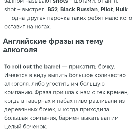
залпом называют
shots
– шотами, от англ.
shot – выстрел.
B52
,
Black Russian
,
Pilot
,
Hulk
— одна-другая парочка таких ребят мало кого
оставит на ногах.
Английские фразы на тему
алкоголя
To roll out the barrel
— прикатить бочку.
Имеется в виду выпить большое количество
алкоголя, либо угостить им большую
компанию. Фраза пришла к нам с тех времен,
когда в тавернах и пабах пиво разливали из
деревянных бочек, и когда приходила
большая компания, бармен выкатывал им
целый боченок.