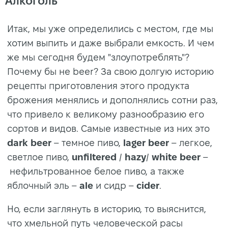
Алкоголь
Итак, мы уже определились с местом, где мы
хотим выпить и даже выбрали емкость. И чем
же мы сегодня будем "злоупотреблять"?
Почему бы не beer? За свою долгую историю
рецепты приготовления этого продукта
брожения менялись и дополнялись сотни раз,
что привело к великому разнообразию его
сортов и видов. Самые известные из них это
dark beer
– темное пиво,
lager beer
– легкое,
светлое пиво,
unfiltered
/
hazy
/
white beer
–
нефильтрованное белое пиво, а также
яблочный эль –
ale
и сидр –
cider
.
Но, если заглянуть в историю, то выяснится,
что хмельной путь человеческой расы