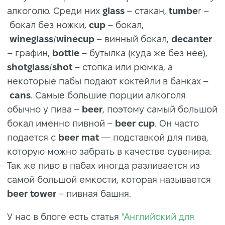
алкоголю. Среди них
glass
– стакан,
tumbe
r –
бокал без ножки,
cup
– бокал,
wineglass
/
winecup
– винный бокал,
decanter
– графин,
bottle
– бутылка (куда же без нее),
shotglass
/
shot
– стопка или рюмка, а
некоторые пабы подают коктейли в банках –
cans
. Самые большие порции алкоголя
обычно у пива –
beer
, поэтому самый большой
бокал именно пивной –
beer cup
. Он часто
подается с
beer mat
— подставкой для пива,
которую можно забрать в качестве сувенира.
Так же пиво в пабах иногда разливается из
самой большой емкости, которая называется
beer tower
– пивная башня.
У нас в блоге есть статья
"Английский для