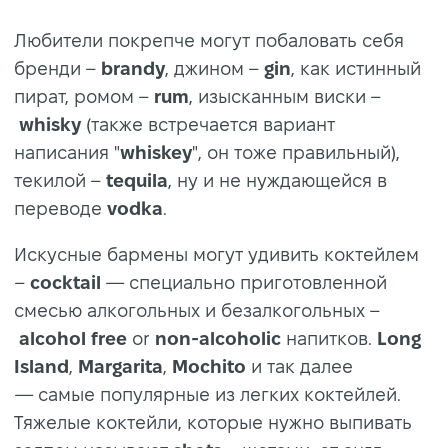
Любители покрепче могут побаловать себя
бренди –
brandy
, джином –
gin
, как истинный
пират, ромом –
rum
, изысканным виски –
whisky
(также встречается вариант
написания
"
whiskey
", он тоже правильный),
текилой –
tequila
, ну и не нуждающейся в
переводе
vodka
.
Искусные бармены могут удивить коктейлем
–
cocktail
— специально приготовленной
смесью алкогольных и безалкогольных –
alcohol
free
or
non-alcoholic
напитков.
Long
Island
,
Margarita
,
Mochito
и так далее
— самые популярные из легких коктейлей.
Тяжелые коктейли, которые нужно выпивать