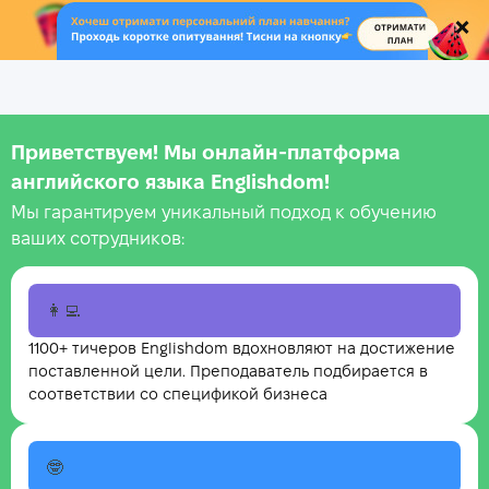
.
Приветствуем! Мы онлайн‑платформа
английского языка Englishdom!
Мы гарантируем уникальный подход к обучению
ваших сотрудников:
👩‍💻
1100+ тичеров Englishdom вдохновляют на достижение
поставленной цели. Преподаватель подбирается в
соответствии со спецификой бизнеса
🤓