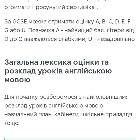
отримати просунутий сертифікат.
За GCSE можна отримати оцінку A, B, C, D, E, F,
G або U. Позначка A - найвищий бал, літери від
D до G вважаються слабкими, U - незадовільно.
Загальна лексика оцінки та
розклад уроків англійською
мовою
Для початку розберемося з найголовнішим:
розклад уроків англійською мовою,
навчальний план, кабінети, шкільне приладдя
тощо.