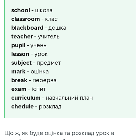
school
- школа
classroom
- клас
blackboard
- дошка
teacher
- учитель
pupil
- учень
lesson
- урок
subject
- предмет
mark
- оцінка
break
- перерва
exam
- іспит
curriculum
- навчальний план
chedule
- розклад
Що ж, як буде оцінка та розклад уроків