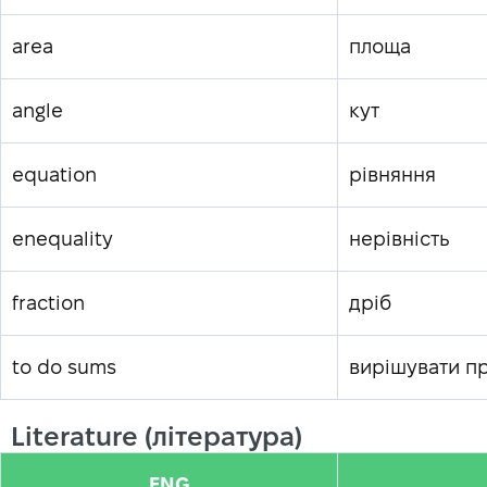
area
площа
angle
кут
equation
рівняння
enequality
нерівність
fraction
дріб
to do sums
вирішувати п
Literature (література)
ENG