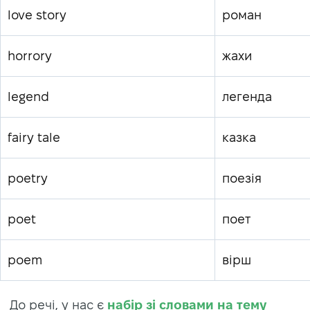
love story
роман
horrorу
жахи
legend
легенда
fairy tale
казка
poetry
поезія
poet
поет
poem
вірш
До речі, у нас є
набір зі словами на тему