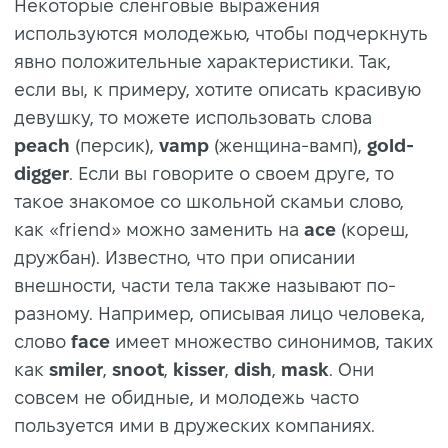
Некоторые сленговые выражения
используются молодежью, чтобы подчеркнуть
явно положительные характеристики. Так,
если вы, к примеру, хотите описать красивую
девушку, то можете использовать слова
peach
(персик),
vamp
(женщина-вамп),
gold-
digger
. Если вы говорите о своем друге, то
такое знакомое со школьной скамьи слово,
как «friend» можно заменить на
ace
(кореш,
дружбан). Известно, что при описании
внешности, части тела также называют по-
разному. Например, описывая лицо человека,
слово
face
имеет множество синонимов, таких
как
smiler
,
snoot
,
kisser
,
dish
,
mask
. Они
совсем не обидные, и молодежь часто
пользуется ими в дружеских компаниях.