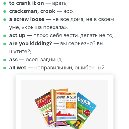
to crank it on
— врать;
cracksman, crook
— вор.
a screw loose
— не все дома, не в своем
уме, «крыша поехала»;
act up
— плохо себя вести, делать не то;
are you kidding?
— вы серьезно? вы
шутите?;
ass
— осел, задница;
all wet
— неправильный, ошибочный.