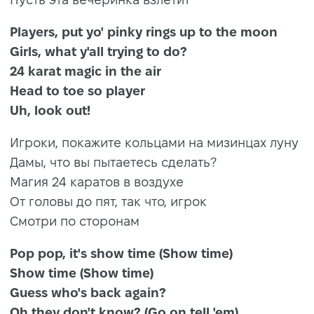
Players, put yo' pinky rings up to the moon
Girls, what y'all trying to do?
24 karat magic in the air
Head to toe so player
Uh, look out!
Игроки, покажите кольцами на мизинцах луну
Дамы, что вы пытаетесь сделать?
Магия 24 каратов в воздухе
От головы до пят, так что, игрок
Смотри по сторонам
Pop pop, it's show time (Show time)
Show time (Show time)
Guess who's back again?
Oh they don't know? (Go on tell 'em)