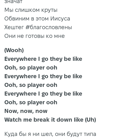
значат
Мы слишком круты
Обвиним в этом Иисуса
Хештег #благословлены
Они не готовы ко мне
(Wooh)
Everywhere I go they be like
Ooh, so player ooh
Everywhere I go they be like
Ooh, so player ooh
Everywhere I go they be like
Ooh, so player ooh
Now, now, now
Watch me break it down like (Uh)
Куда бы я ни шел, они будут типа