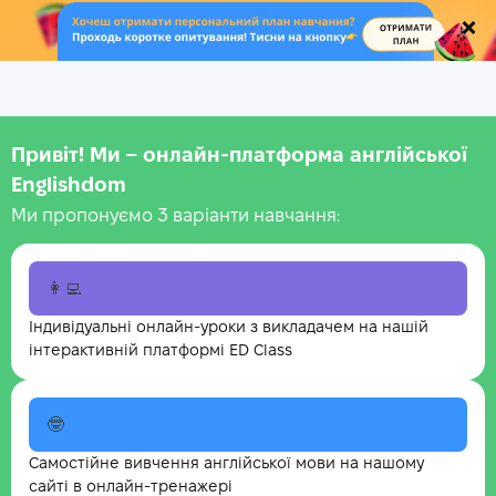
.
Привіт! Ми – онлайн-платформа англійської
Englishdom
Ми пропонуємо 3 варіанти навчання:
👩‍💻
Індивідуальні онлайн-уроки з викладачем на нашій
інтерактивній платформі ED Class
🤓
Самостійне вивчення англійської мови на нашому
сайті в онлайн-тренажері