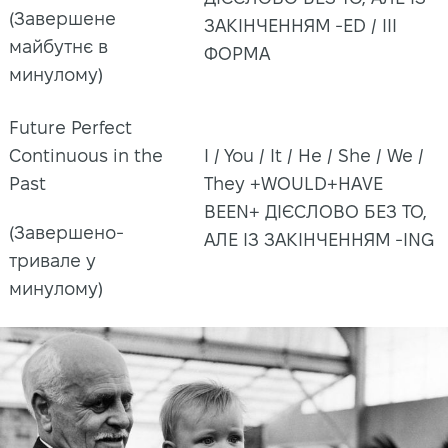
(Завершене
ЗАКІНЧЕННЯМ -ED / III
майбутнє в
ФОРМА
минулому)
Future Perfect
Continuous in the
I / You / It / He / She / We /
Past
They +WOULD+HAVE
BEEN+
ДІЄСЛОВО БЕЗ TO,
(Завершено-
АЛЕ ІЗ ЗАКІНЧЕННЯМ -ING
тривале у
минулому)