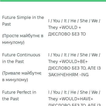
Future Simple in the
I / You / It / He / She / We /
Past
They +WOULD +
ДІЄСЛОВО БЕЗ TO
(Просте майбутнє в
минулому)
Future Continuous
I / You / It / He / She / We /
in the Past
They +WOULD+BE+
ДІЄСЛОВО БЕЗ TO, АЛЕ ІЗ
(Тривале майбутнє
ЗАКІНЧЕННЯМ -ING
в минулому)
Future Perfect in
I / You / It / He / She / We /
the Past
They +WOULD+HAVE+
ДІЄСЛОВО БЕЗ TO, АЛЕ ІЗ