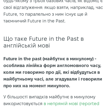
будь-якому з трьох базових часів, як відомо, є
свої відгалуження: якщо взяти, наприклад, час
Future, то паралельно з ним існує ще й
таємничий Future in the Past.
Що таке Future in the Past в
англійській мові
Future in the past (майбутнє в минулому) -
особлива лінійка форм англомовного часу,
коли ми говоримо про дії, які відбудуться в
майбутньому часі, але згадували і говорили
про них на момент минулого.
У більшості випадків майбутнє в минулому
використовується
в непрямій мові (reported