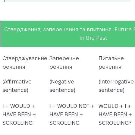
Ствердження, заперечення та впитання Future P
in the Past
Стверджувальне
Заперечне
Питальне
речення
речення
речення
(Affirmative
(Negative
(Interrogative
sentence)
sentence)
sentence)
I + WOULD +
I + WOULD NOT +
WOULD + I +
HAVE BEEN +
HAVE BEEN +
HAVE BEEN +
SCROLLING
SCROLLING
SCROLLING?