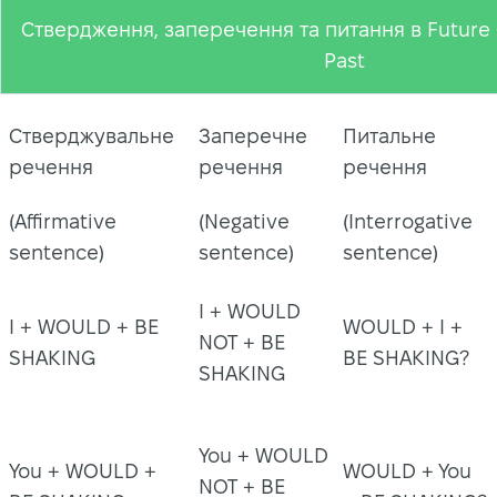
Ствердження, заперечення та питання в Future 
Past
Стверджувальне
Заперечне
Питальне
речення
речення
речення
(Affirmative
(Negative
(Interrogative
sentence)
sentence)
sentence)
I + WOULD
I + WOULD + BE
WOULD + I +
NOT + BE
SHAKING
BE SHAKING?
SHAKING
You + WOULD
You + WOULD +
WOULD + You
NOT + BE