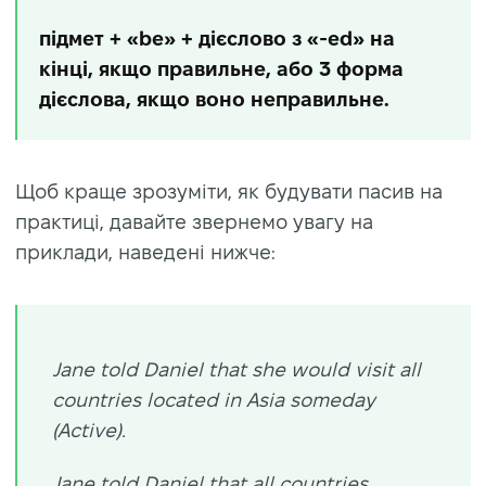
підмет + «be» + дієслово з «-ed» на
кінці, якщо правильне, або 3 форма
дієслова, якщо воно неправильне.
Щоб краще зрозуміти, як будувати пасив на
практиці, давайте звернемо увагу на
приклади, наведені нижче:
Jane told Daniel that she would visit all
countries located in Asia someday
(Active).
Jane told Daniel that all countries