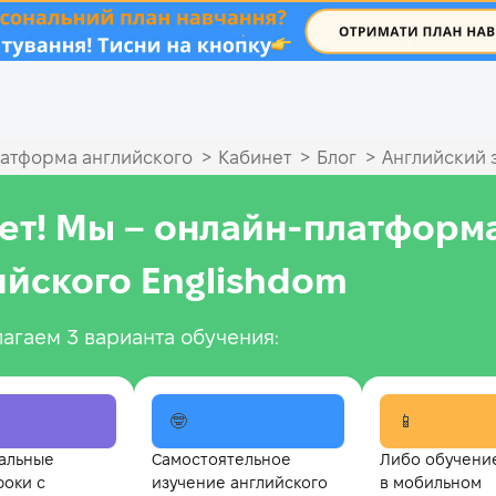
.
>
>
>
атформа английского
Кабинет
Блог
Английский з
ет! Мы – онлайн‑платформ
ийского Englishdom
агаем 3 варианта обучения:
🤓
📱
альные
Самостоятельное
Либо обучени
роки с
изучение английского
в мобильном