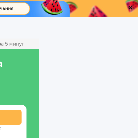
а 5 минут
а
е