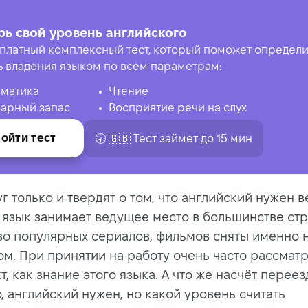
рь свой уровень английского
платный комплексный тест, который поможет определи
ь владения языком по всем параметрам:
матика
Чтение
арный запас
Восприятие речи на слух
ойти тест
🕣 🇬🇧 Tест займет до 15 мин
г только и твердят о том, что английский нужен в
т язык занимает ведущее место в большинстве стр
о популярных сериалов, фильмов сняты именно 
ом. При принятии на работу очень часто рассмат
т, как знание этого языка. А что же насчёт переез
, английский нужен, но какой уровень считать