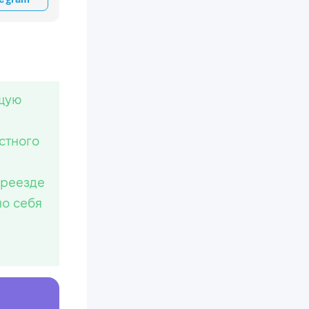
ящую
стного
ереезде
но себя