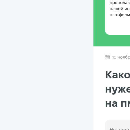
преподав
нашей ин
платформе
10 нояб
Како
нуже
на 
Нет врем