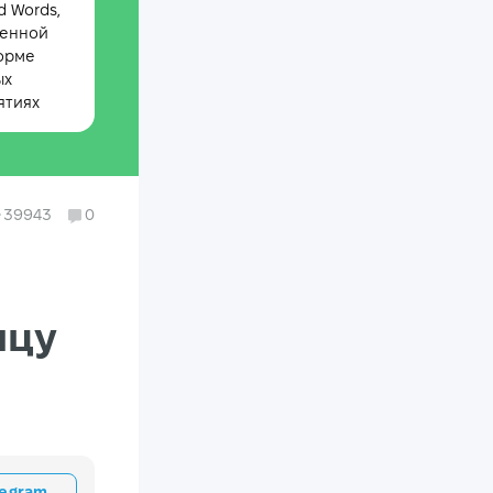
 Words,
менной
орме
ых
ятиях
39943
0
ицу
legram