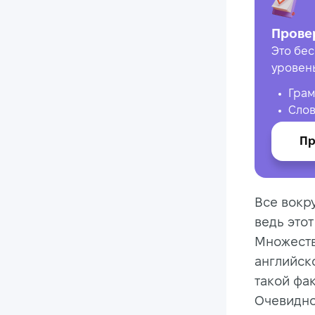
Прове
Это бес
уровен
Грам
Слов
Пр
Все вокру
ведь это
Множеств
английск
такой фак
Очевидно