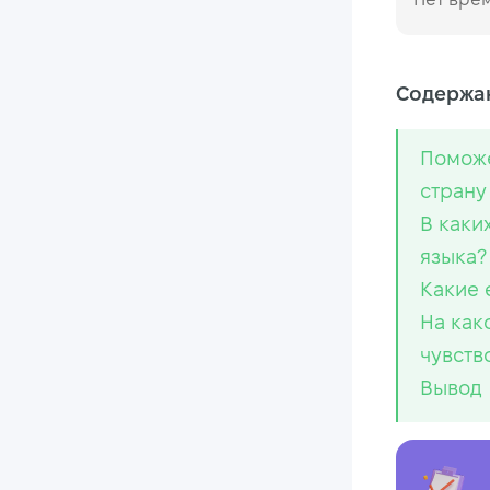
Содержан
Поможе
страну
В каки
языка?
Какие 
На как
чувств
Вывод