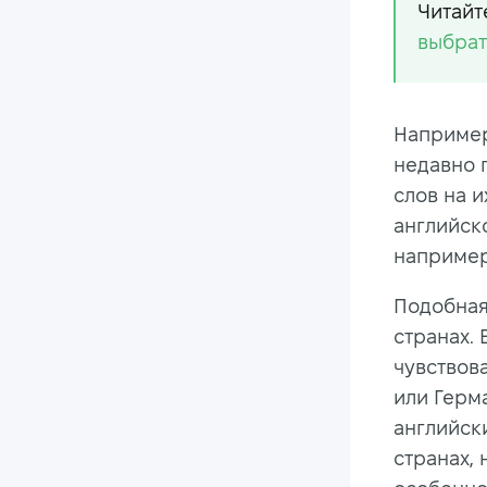
Читайт
выбрат
Например
недавно 
слов на 
английск
например
Подобная
странах.
чувствова
или Герм
английск
странах, 