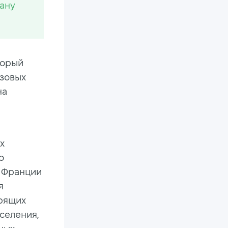
ану
торый
азовых
на
х
о
о Франции
я
орящих
аселения,