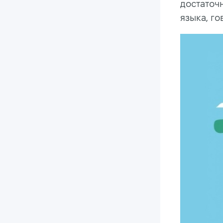
достаточ
языка, го