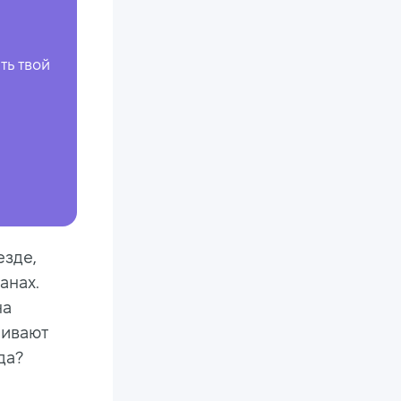
ть твой
езде,
анах.
на
ривают
да?