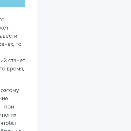
то
жет
завести
анах, то
ий станет
то время,
поэтому
ние
ен при
многих
 чтобы