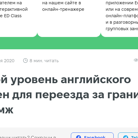
ателем на
на нашем сайте в
приложении Ed
терактивной
онлайн-тренажере
или на совре
 ED Class
онлайн-платф
и в разговорн
групповых зан
ря 2020
8 мин. читать
й уровень английского
н для переезда за гран
пмж
ени читать? Сохрани в
Facebook
Te