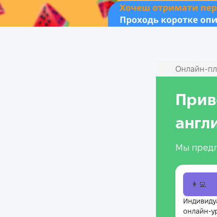
Онлайн‑пл
Прив
англ
Мы предл
👩‍💻
Индивиду
онлайн-у