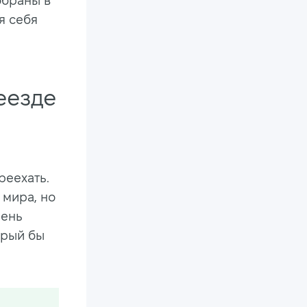
обраны в
я себя
еезде
реехать.
 мира, но
чень
орый бы