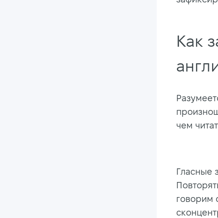
Как 
англ
Разумеет
произнош
чем читат
Гласные 
Повторять
говорим 
сконцент