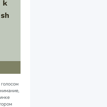
с голосом
внимание,
тинке
отором