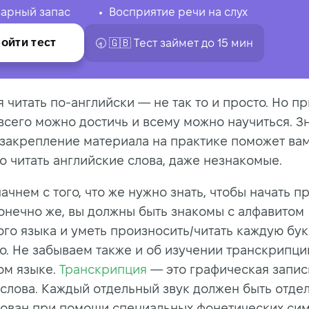
арный запас
Восприятие речи на слух
ойти тест
🕣 🇬🇧 Tест займет до 15 мин
 читать по-английски — не так то и просто. Но пр
всего можно достичь и всему можно научиться. З
 закрепление материала на практике поможет ва
о читать английские слова, даже незнакомые.
ачнем с того, что же нужно знать, чтобы начать п
Конечно же, вы должны быть знакомы с алфавитом
ого языка и уметь произносить/читать каждую бук
о. Не забываем также и об изучении транскрипци
ом языке.
Транскрипция
— это графическая запис
 слова. Каждый отдельный звук должен быть отде
ован при помощи специальных фонетических си