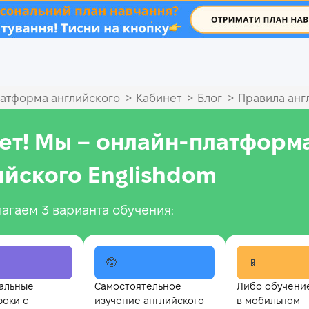
.
>
>
>
атформа английского
Кабинет
Блог
Правила анг
ет! Мы – онлайн‑платформ
ийского Englishdom
агаем 3 варианта обучения:
🤓
📱
альные
Самостоятельное
Либо обучени
роки с
изучение английского
в мобильном