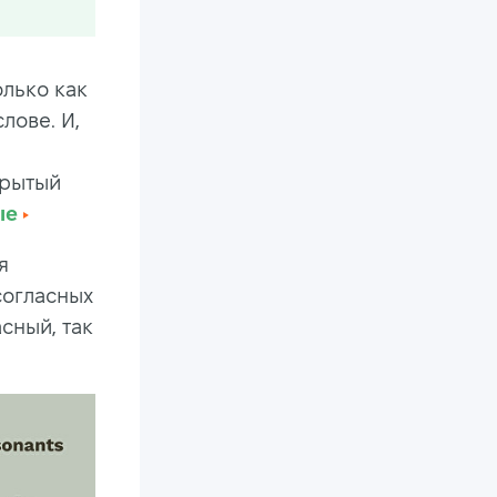
олько как
лове. И,
крытый
ые
я
согласных
сный, так