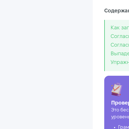
Содержан
Как за
Соглас
Соглас
Выпаде
Упраж
Прове
Это бес
уровен
Грам