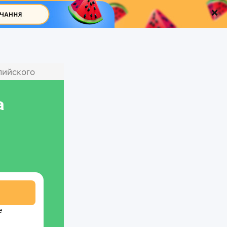
лийского
а
е