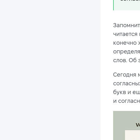
Запомнит
читается 
конечно ж
определя
слов. Об 
Сегодня 
согласны
букв и ещ
и согласн