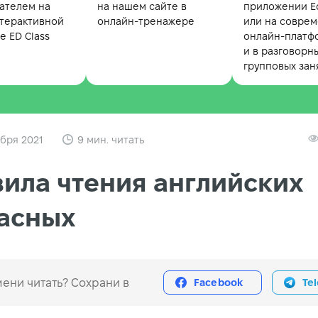
ателем на
на нашем сайте в
приложении Ed
терактивной
онлайн-тренажере
или на совре
 ED Class
онлайн-платф
и в разговорн
групповых зан
бря 2021
9 мин. читать
ила чтения английских
асных
ени читать? Сохрани в
Facebook
Te