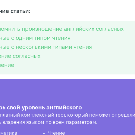
ие статьи:
помнить произношение английских согласных
ные с одним типом чтения
ные с несколькими типами чтения
ние согласных
нение
рь свой уровень английского
платный комплексный тест, который поможет определи
ь владения языком по всем параметрам:
матика
Чтение