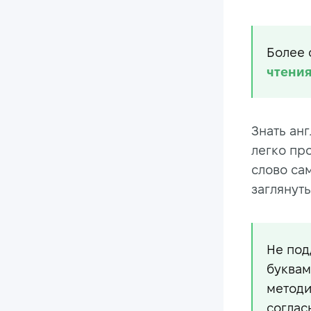
Более 
чтения
Знать ан
легко пр
слово са
заглянут
Не под
буквам
методи
соглас