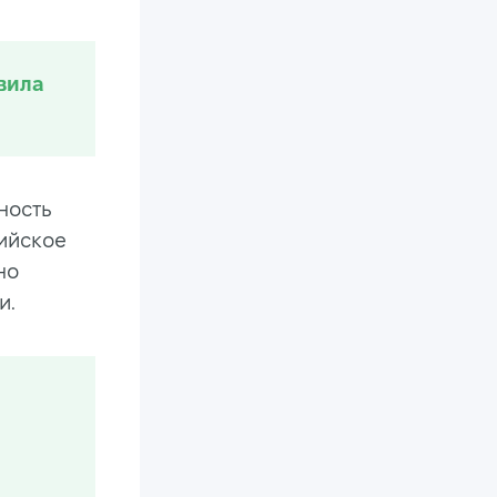
вила
ность
лийское
но
и.