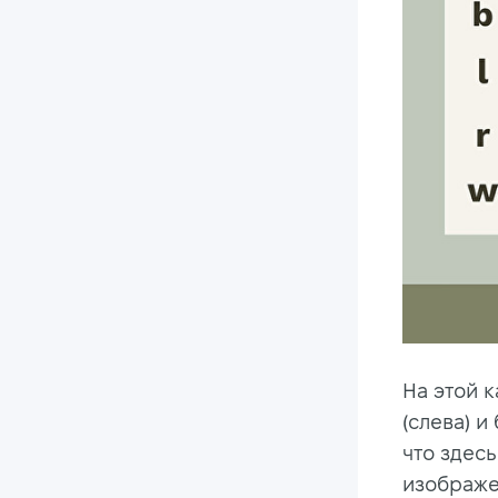
На этой 
(слева) и
что здесь
изображен