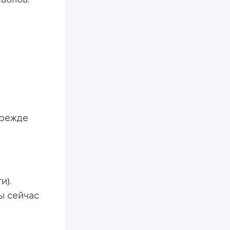
прежде
и).
ы сейчас