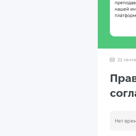
преподав
нашей ин
платформе
22 сентя
Прав
согл
Нет врем