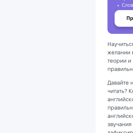
Слов
Пр
Научиться
желании 
теории и
правильн
Давайте н
читать? 
английск
правильн
английск
звучания
зафиксир