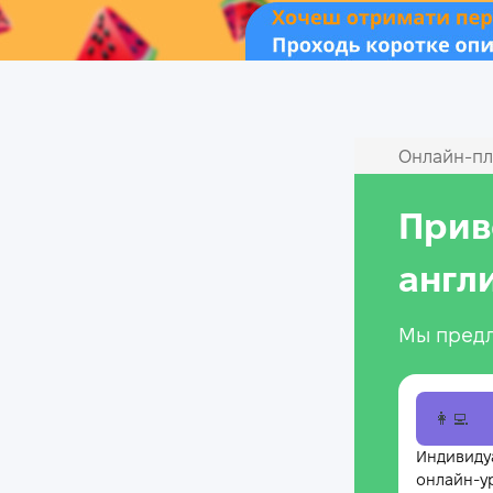
Онлайн‑пл
Прив
англ
Мы предл
👩‍💻
Индивиду
онлайн-у