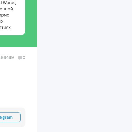
 Words,
менной
орме
ых
ятиях
86469
0
legram