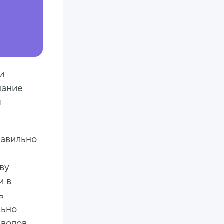
и
нание
м
равильно
ву
и в
ь
льно
мволов.