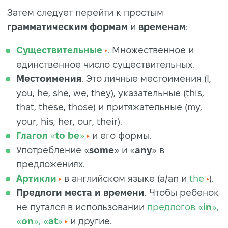
Затем следует перейти к простым
грамматическим формам
и
временам
:
Существительные
. Множественное и
единственное число существительных.
Местоимения
. Это личные местоимения (I,
you, he, she, we, they), указательные (this,
that, these, those) и притяжательные (my,
your, his, her, our, their).
Глагол
«
to be
»
и его формы.
Употребление «
some
» и «
any
» в
предложениях.
Артикли
в английском языке (a/an и
the
).
Предлоги
места
и
времени
. Чтобы ребенок
не путался в использовании
предлогов «
in
»,
«
on
», «
at
»
и другие.