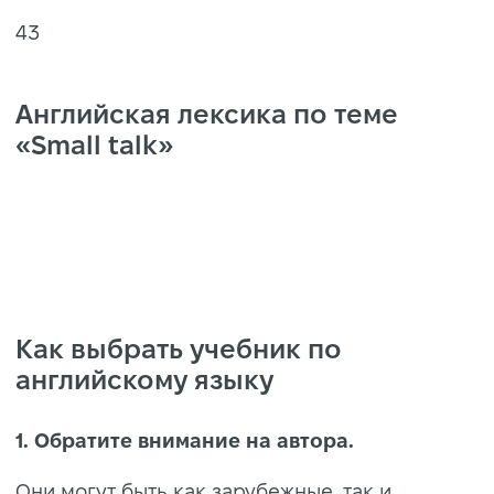
43
Английская лексика по теме
«Small talk»
https://static-
cdn.englishdom.com/dynamicus/blog-
post/000/001/497/84a3809827a316a049ad95d99
Как выбрать учебник по
английскому языку
1. Обратите внимание на автора.
Они могут быть как зарубежные, так и