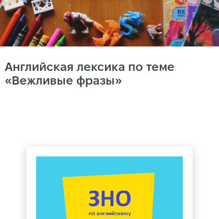
Английская лексика по теме
«Вежливые фразы»
https://static-
cdn.englishdom.com/dynamicus/blog-
post/000/001/497/4e3d58888a81652bc597db5e