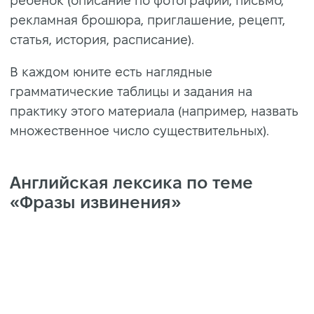
ребенок (описание по фотографии, письмо,
рекламная брошюра, приглашение, рецепт,
статья, история, расписание).
В каждом юните есть наглядные
грамматические таблицы и задания на
практику этого материала (например, назвать
множественное число существительных).
Английская лексика по теме
«Фразы извинения»
https://static-
cdn.englishdom.com/dynamicus/blog-
post/000/001/646/cb0de2e86448759150049d6c